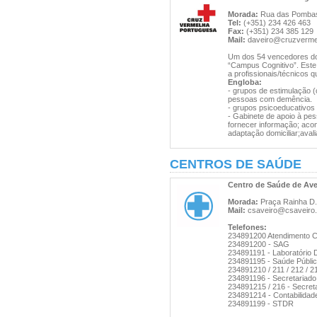
Morada:
Rua das Pombas,
Tel:
(+351) 234 426 463
Fax:
(+351) 234 385 129
Mail:
daveiro@cruzvermel
Um dos 54 vencedores do 
“Campus Cognitivo”. Este
a profissionais/técnicos q
Engloba:
- grupos de estimulação (c
pessoas com demência.
- grupos psicoeducativos
- Gabinete de apoio à pes
fornecer informação; acon
adaptação domiciliar;ava
CENTROS DE SAÚDE
Centro de Saúde de Ave
Morada:
Praça Rainha D. 
Mail:
csaveiro@csaveiro.
Telefones:
234891200 Atendimento 
234891200 - SAG
234891191 - Laboratório Di
234891195 - Saúde Públi
234891210 / 211 / 212 / 2
234891196 - Secretariado
234891215 / 216 - Secreta
234891214 - Contabilidad
234891199 - STDR