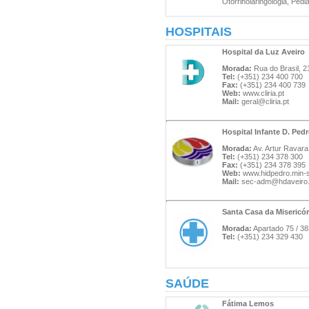
Otorrinolaringologia, Pedia
HOSPITAIS
Hospital da Luz Aveiro
Morada:
Rua do Brasil, 2
Tel:
(+351) 234 400 700
Fax:
(+351) 234 400 739
Web:
www.cliria.pt
Mail:
geral@cliria.pt
Hospital Infante D. Ped
Morada:
Av. Artur Ravara
Tel:
(+351) 234 378 300
Fax:
(+351) 234 378 395
Web:
www.hidpedro.min-
Mail:
sec-adm@hdaveiro.
Santa Casa da Misericór
Morada:
Apartado 75 / 38
Tel:
(+351) 234 329 430
SAÚDE
Fátima Lemos