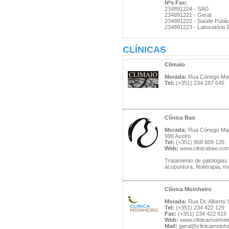
Nºs Fax:
234891224 - SAG
234891221 - Geral
234891222 - Saúde Públi
234891223 - Laboratório Di
CLÍNICAS
Climaio
Morada:
Rua Cónego Maio,
Tel:
(+351) 234 287 645
Clínica Bao
Morada:
Rua Cónego Maio,
996 Aveiro
Tel:
(+351) 968 609 126
Web:
www.clinicabao.co
Tratamento de patologias
acupuntura, fitoterapia, m
Clínica Moinheiro
Morada:
Rua Dr. Alberto S
Tel:
(+351) 234 422 129
Fax:
(+351) 234 422 915
Web:
www.clinicamoinheir
Mail:
geral@clinicamoinhe