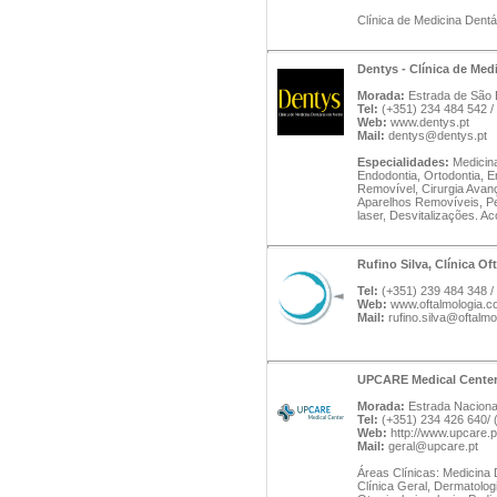
Clínica de Medicina Dentá
Dentys - Clínica de Med
Morada:
Estrada de São B
Tel:
(+351) 234 484 542 
Web:
www.dentys.pt
Mail:
dentys@dentys.pt
Especialidades:
Medicina
Endodontia, Ortodontia, E
Removível, Cirurgia Avanç
Aparelhos Removíveis, Pe
laser, Desvitalizações. 
Rufino Silva, Clínica O
Tel:
(+351) 239 484 348 /
Web:
www.oftalmologia.co
Mail:
rufino.silva@oftalmo
UPCARE Medical Cente
Morada:
Estrada Nacional
Tel:
(+351) 234 426 640/ 
Web:
http://www.upcare.p
Mail:
geral@upcare.pt
Áreas Clínicas: Medicina D
Clínica Geral, Dermatologi