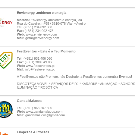
Envienergy, ambiente e energia
Morada:
Envienergy ambiente e energia, lda
Rua do Caseiro, n.º95 / 3810-078 Vilar – Aveiro
Tel:
(+351) 234 092 388
Fax:
(+351) 234 092 475
Web:
www.envienergy.com
Mail:
geral@envienergy.com
FestEventos – Este é o Teu Momento
Tel:
(+351) 931 406 060
Fax:
(+351) 300 049 060
Web:
www.festeventos.pt
Mail:
info@festeventos.pt
A FestEventos não Promete, não Desilude, a FestEventos concretiza Eventos!
DISCOTECA MÓVEL * SERVIÇOS DE DJ * KARAOKE * ANIMAÇÃO * SONORI
ILUMINAÇÃO * ROBÓTICA
Ganda Malucos
Tel:
(+351) 963 207 300
Web:
www.gandamalucos.com
Mail:
gandamalucos@gmail.com
Limpezas & Proezas