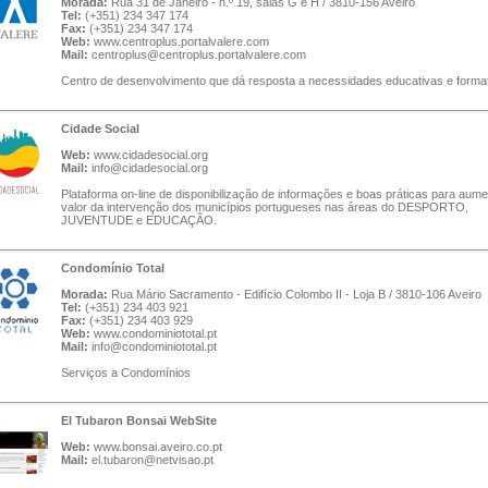
Morada:
Rua 31 de Janeiro - n.º 19, salas G e H / 3810-156 Aveiro
Tel:
(+351) 234 347 174
Fax:
(+351) 234 347 174
Web:
www.centroplus.portalvalere.com
Mail:
centroplus@centroplus.portalvalere.com
Centro de desenvolvimento que dá resposta a necessidades educativas e format
Cidade Social
Web:
www.cidadesocial.org
Mail:
info@cidadesocial.org
Plataforma on-line de disponibilização de informações e boas práticas para aume
valor da intervenção dos municípios portugueses nas áreas do DESPORTO,
JUVENTUDE e EDUCAÇÃO.
Condomínio Total
Morada:
Rua Mário Sacramento - Edifício Colombo II - Loja B / 3810-106 Aveiro
Tel:
(+351) 234 403 921
Fax:
(+351) 234 403 929
Web:
www.condominiototal.pt
Mail:
info@condominiototal.pt
Serviços a Condomínios
El Tubaron Bonsai WebSite
Web:
www.bonsai.aveiro.co.pt
Mail:
el.tubaron@netvisao.pt