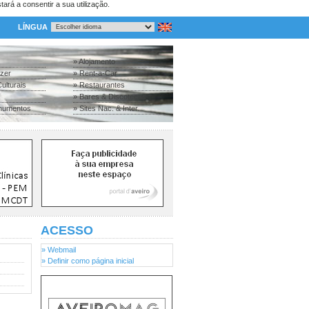
tará a consentir a sua utilização.
LÍNGUA
» Alojamento
azer
» Rent-a-Car
ulturais
» Restaurantes
» Bares & Discotecas
numentos
» Sites Nac. & Inter.
ACESSO
» Webmail
» Definir como página inicial