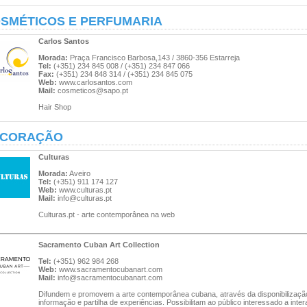
SMÉTICOS E PERFUMARIA
Carlos Santos
Morada:
Praça Francisco Barbosa,143 / 3860-356 Estarreja
Tel:
(+351) 234 845 008 / (+351) 234 847 066
Fax:
(+351) 234 848 314 / (+351) 234 845 075
Web:
www.carlosantos.com
Mail:
cosmeticos@sapo.pt
Hair Shop
ECORAÇÃO
Culturas
Morada:
Aveiro
Tel:
(+351) 911 174 127
Web:
www.culturas.pt
Mail:
info@culturas.pt
Culturas.pt - arte contemporânea na web
Sacramento Cuban Art Collection
Tel:
(+351) 962 984 268
Web:
www.sacramentocubanart.com
Mail:
info@sacramentocubanart.com
Difundem e promovem a arte contemporânea cubana, através da disponibilizaçã
informação e partilha de experiências. Possibilitam ao público interessado a inte