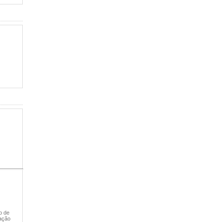
o de
ração