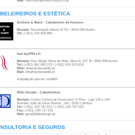
Mail:
triestrutura@triestrutura.co.pt
BELEIREIROS E ESTÉTICA
António & Mané - Cabeleireiro de Homens
Morada:
Rua Aviação Naval, N.º51 / 3810-056 Aveiro
Tel:
(+351) 234 428 889
bye-byePELLO
Morada:
Rua Sérgio Vieira de Melo, bloco A, R/C B / 3800-809 Aveiro
Tel:
(+351) 962 568 223 / (+351) 914 533 819
Web:
www.byebyepello.pt
Mail:
info@byebyepello.pt
A depilação que faz sentido!
Ilídio Design - Cabeleireiros
Morada:
Centro Comercial Girassolum 1º Piso - Loja 129 a 134
Avenida João de Deus Ramos, 146 / 3030 Coimbra
Tel:
(+351) 239 741 533 / (+351) 239 701 516
Fax:
(+351) 239 717 031
Mail:
geral@ilidiodesgin.pt
NSULTORIA E SEGUROS