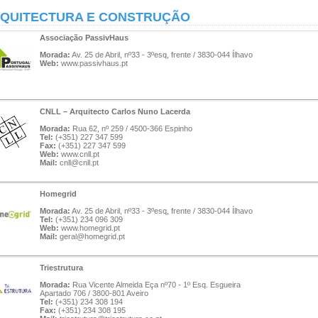
QUITECTURA E CONSTRUÇÃO
Associação PassivHaus
Morada:
Av. 25 de Abril, nº33 - 3ºesq, frente / 3830-044 Ílhavo
Web:
www.passivhaus.pt
CNLL – Arquitecto Carlos Nuno Lacerda
Morada:
Rua 62, nº 259 / 4500-366 Espinho
Tel:
(+351) 227 347 599
Fax:
(+351) 227 347 599
Web:
www.cnll.pt
Mail:
cnll@cnll.pt
Homegrid
Morada:
Av. 25 de Abril, nº33 - 3ºesq, frente / 3830-044 Ílhavo
Tel:
(+351) 234 096 309
Web:
www.homegrid.pt
Mail:
geral@homegrid.pt
Triestrutura
Morada:
Rua Vicente Almeida Eça nº70 - 1º Esq. Esgueira
Apartado 706 / 3800-801 Aveiro
Tel:
(+351) 234 308 194
Fax:
(+351) 234 308 195