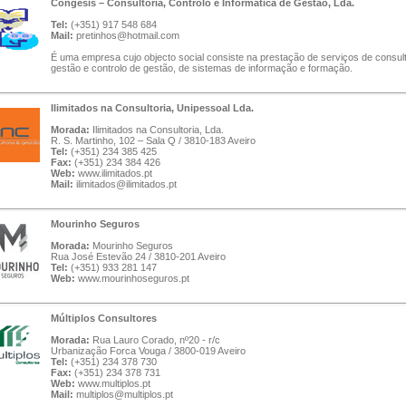
Congesis – Consultoria, Controlo e Informática de Gestão, Lda.
Tel:
(+351) 917 548 684
Mail:
pretinhos@hotmail.com
É uma empresa cujo objecto social consiste na prestação de serviços de consult
gestão e controlo de gestão, de sistemas de informação e formação.
Ilimitados na Consultoria, Unipessoal Lda.
Morada:
Ilimitados na Consultoria, Lda.
R. S. Martinho, 102 – Sala Q / 3810-183 Aveiro
Tel:
(+351) 234 385 425
Fax:
(+351) 234 384 426
Web:
www.ilimitados.pt
Mail:
ilimitados@ilimitados.pt
Mourinho Seguros
Morada:
Mourinho Seguros
Rua José Estevão 24 / 3810-201 Aveiro
Tel:
(+351) 933 281 147
Web:
www.mourinhoseguros.pt
Múltiplos Consultores
Morada:
Rua Lauro Corado, nº20 - r/c
Urbanização Forca Vouga / 3800-019 Aveiro
Tel:
(+351) 234 378 730
Fax:
(+351) 234 378 731
Web:
www.multiplos.pt
Mail:
multiplos@multiplos.pt