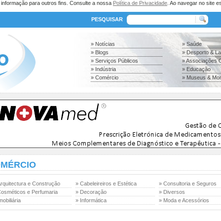
a informação para outros fins. Consulte a nossa
Política de Privacidade
. Ao navegar no site es
PESQUISAR
» Notícias
» Saúde
» Blogs
» Desporto & L
» Serviços Públicos
» Associações C
» Indústria
» Educação
» Comércio
» Museus & Mo
MÉRCIO
Arquitectura e Construção
» Cabeleireiros e Estética
» Consultoria e Seguros
Cosméticos e Perfumaria
» Decoração
» Diversos
mobiliária
» Informática
» Moda e Acessórios