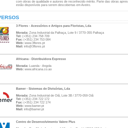
com obras de qualidade e autores de reconhecido mérito. Parte das obras apre
estão disponíveis para serem descobertas em Aveiro.
VERSOS
3 Flores - Acessórios e Artigos para Floristas, Lda
Morada:
Zona Industrial da Palhaça, Lote 9 / 3770-355 Palhaça
Tel:
(+351) 234 758 709
Fax:
(+351) 234 753 084
Web:
www.3flores.pt
Mail:
info@3flores.pt
Africana - Distribuidora Expresso
Morada:
Luanda - Angola
Web:
www.africana.co.ao
Bamer - Sistemas de Divisórias, Lda
Morada:
Zona Industrial de Oiã, Lote 3B / 3770-059 Oiã
Tel:
(+351) 234 722 172
Fax:
(+351) 234 722 174
Web:
www.bamer.pt
Mail:
info@bamer.pt
Centro de Desenvolvimento Valere Plus