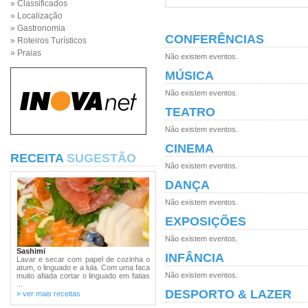
» Classificados
» Localização
» Gastronomia
CONFERÊNCIAS
» Roteiros Turísticos
» Praias
Não existem eventos.
MÚSICA
Não existem eventos.
TEATRO
Não existem eventos.
CINEMA
RECEITA
SUGESTÃO
Não existem eventos.
DANÇA
Não existem eventos.
EXPOSIÇÕES
Não existem eventos.
Sashimi
INFÂNCIA
Lavar e secar com papel de cozinha o
atum, o linguado e a lula. Com uma faca
Não existem eventos.
muito afiada cortar o linguado em fatias
...
DESPORTO & LAZER
» ver mais receitas