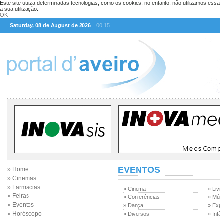
Este site utiliza determinadas tecnologias, como os cookies, no entanto, não utilizamos ess
a sua utilização.
OK
Saturday, 08 de August de 2026
00:15
EVENTOS
» Home
» Cinemas
» Farmácias
» Cinema
» Liv
» Feiras
» Conferências
» Mú
» Eventos
» Dança
» Ex
» Horóscopo
» Diversos
» Inf