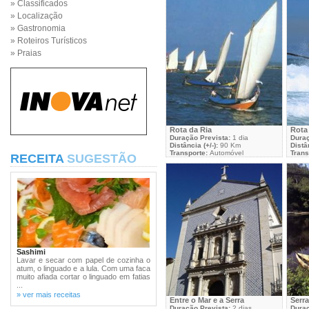
» Classificados
» Localização
» Gastronomia
» Roteiros Turísticos
» Praias
Rota da Ria
Rota
Duração Prevista:
1 dia
Duraç
Distância (+/-):
90 Km
Distân
Transporte:
Automóvel
Trans
RECEITA
SUGESTÃO
Sashimi
Lavar e secar com papel de cozinha o
atum, o linguado e a lula. Com uma faca
muito afiada cortar o linguado em fatias
...
» ver mais receitas
Entre o Mar e a Serra
Serra
Duração Prevista:
2 dias
Duraç