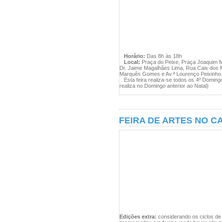
Horário:
Das 8h às 18h
Local:
Praça do Peixe, Praça Joaquim M
Dr. Jaime Magalhães Lima, Rua Cais dos 
Marquês Gomes e Av.ª Lourenço Peixinho a
Esta feira realiza-se todos os 4º Domi
realiza no Domingo anterior ao Natal)
FEIRA DE ARTES NO C
Edições extra:
considerando os ciclos de 