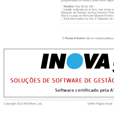
programadas em Aveiro, pode haver algum
Horário:
Das 8h às 18h
Local:
realizada ao ar livre, nas zonas
Marquês de Pombal, da Rua Homem Christo 
Nova e Largo do Mercado Manuel Firmino.
Esta feira realiza-se nos 2º Sábados de
O
Portal d'Aveiro
não se responsabiliza 
Copyright 2010
INOVAnet
, Lda.
Definir Página Inicial