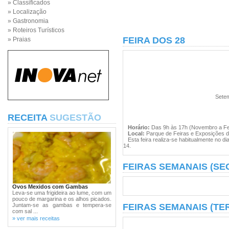
» Classificados
» Localização
» Gastronomia
» Roteiros Turísticos
FEIRA DOS 28
» Praias
Setem
RECEITA
SUGESTÃO
Horário:
Das 9h às 17h (Novembro a Fe
Local:
Parque de Feiras e Exposições d
Esta feira realiza-se habitualmente no d
14.
FEIRAS SEMANAIS (SE
Ovos Mexidos com Gambas
Leva-se uma frigideira ao lume, com um
pouco de margarina e os alhos picados.
Juntam-se as gambas e tempera-se
FEIRAS SEMANAIS (TE
com sal ...
» ver mais receitas