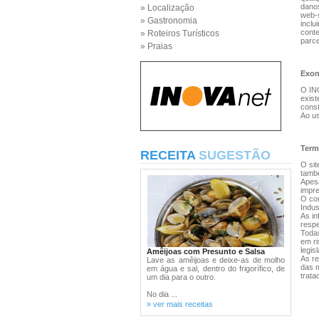
danos
» Localização
web-s
» Gastronomia
inclu
conte
» Roteiros Turísticos
parce
» Praias
Exon
O IN
exist
const
Ao us
Term
RECEITA
SUGESTÃO
O sit
també
Apesa
impre
O con
Indus
As in
respe
Todas
em ri
legis
Amêijoas com Presunto e Salsa
As re
Lave as amêijoas e deixe-as de molho
das 
em água e sal, dentro do frigorífico, de
trata
um dia para o outro.
No dia ...
» ver mais receitas