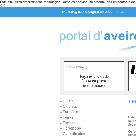
Este site utiliza determinadas tecnologias, como os cookies, no entanto, não utilizamos ess
OK
Thursday, 06 de August de 2026
09:56
TE
» Home
» Cinemas
» Farmácias
» Feiras
Esta 
seu c
» Eventos
dever
» Horóscopo
Os c
» Classificados
qualq