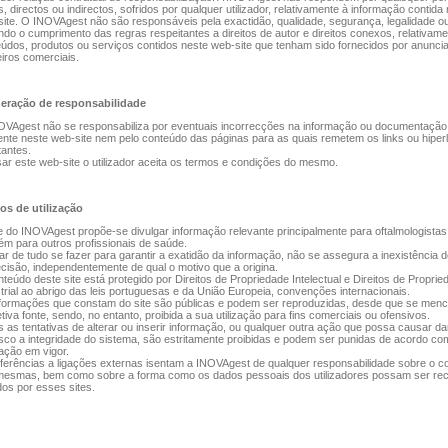
, directos ou indirectos, sofridos por qualquer utilizador, relativamente à informação contida
ite. O INOVAgest não são responsáveis pela exactidão, qualidade, segurança, legalidade ou 
indo o cumprimento das regras respeitantes a direitos de autor e direitos conexos, relativam
údos, produtos ou serviços contidos neste web-site que tenham sido fornecidos por anunci
iros comerciais.
eração de responsabilidade
OVAgest não se responsabiliza por eventuais incorrecções na informação ou documentação
ente neste web-site nem pelo conteúdo das páginas para as quais remetem os links ou hiperl
antes.
ar este web-site o utilizador aceita os termos e condições do mesmo.
os de utilização
e do INOVAgest propõe-se divulgar informação relevante principalmente para oftalmologista
m para outros profissionais de saúde.
r de tudo se fazer para garantir a exatidão da informação, não se assegura a inexistência 
cisão, independentemente de qual o motivo que a origina.
teúdo deste site está protegido por Direitos de Propriedade Intelectual e Direitos de Proprie
trial ao abrigo das leis portuguesas e da União Europeia, convenções internacionais.
formações que constam do site são públicas e podem ser reproduzidas, desde que se menc
tiva fonte, sendo, no entanto, proibida a sua utilização para fins comerciais ou ofensivos.
 as tentativas de alterar ou inserir informação, ou qualquer outra ação que possa causar da
sco a integridade do sistema, são estritamente proibidas e podem ser punidas de acordo co
lação em vigor.
ferências a ligações externas isentam a INOVAgest de qualquer responsabilidade sobre o c
mesmas, bem como sobre a forma como os dados pessoais dos utilizadores possam ser rec
dos por esses sites.