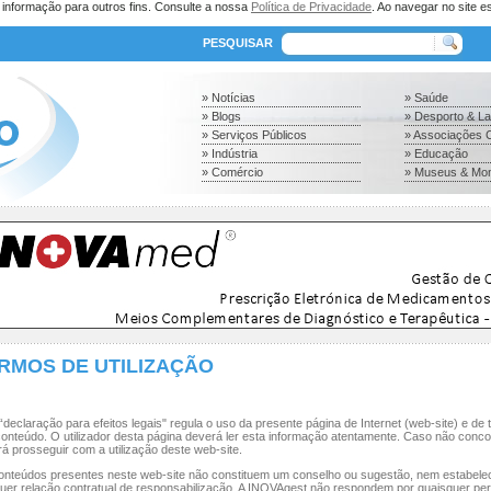
a informação para outros fins. Consulte a nossa
Política de Privacidade
. Ao navegar no site es
PESQUISAR
» Notícias
» Saúde
» Blogs
» Desporto & L
» Serviços Públicos
» Associações C
» Indústria
» Educação
» Comércio
» Museus & Mo
RMOS DE UTILIZAÇÃO
“declaração para efeitos legais" regula o uso da presente página de Internet (web-site) e de 
onteúdo. O utilizador desta página deverá ler esta informação atentamente. Caso não conco
á prosseguir com a utilização deste web-site.
onteúdos presentes neste web-site não constituem um conselho ou sugestão, nem estabel
uer relação contratual de responsabilização. A INOVAgest não respondem por quaisquer pe