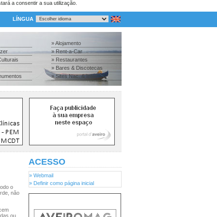
tará a consentir a sua utilização.
LÍNGUA
» Alojamento
azer
» Rent-a-Car
ulturais
» Restaurantes
» Bares & Discotecas
numentos
» Sites Nac. & Inter.
ACESSO
» Webmail
» Definir como página inicial
todo o
rde, não
ecem
rdas ou