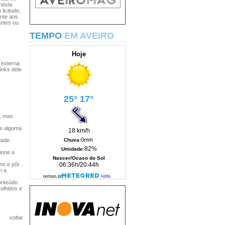
 neste
licitude,
ente aos
antes ou
TEMPO
EM AVEIRO
 externa
inks dele
s, mas
de alguma
dade
ione a
no e pôr
m a
onteúdo
olhidos e
voltar