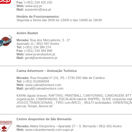
Fax:
(+351) 234 425 220
Web:
www.acp.pt
Mail:
acpaveiro@acp.pt
Horário de Funcionamento:
Segunda a Sexta das 9h00 às 13h00 e das 14h00 às 16h30
Aveiro Basket
Morada:
Rua dos Mercadores, 3 - 1º
Apartado 11 / 3811-997 Aveiro
Tel:
(+351) 234 386 274
Fax:
(+351) 234 384 898
Web:
www.aveirobasket.pt
Mail:
geral@aveirobasket.pt
Caima Adventure – Animação Turística
Morada:
Rua Hospital nº 131, 3ºL / 3730-250 Vale de Cambra
Tel:
(+351) 912606594
Web:
www.caimadventure.com
Mail:
geral@caimadventure.com
KAYAK àguas bravas; RAFTING; PAINTBALL; CANYONING; CANOAGEM; BTT
organização; CAMINHADAS; ESCALADA natural; RAPPEL; SLIDE cinquenta met
JOGOS TRADICIONAIS; ; TIRO com ARCO; ; MULTI-actividades, ORIENTAÇ
percas Tempo. Atreve-te!
Centro desportivo de São Bernardo
Morada:
Aldeia Desportiva – Apartado 27 – S. Bernardo / 3811-601 Aveiro
Web:
www.cdsaobernardo.com.sapo.pt