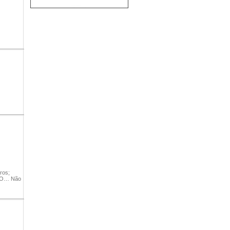
ros;
ÃO… Não