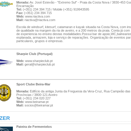
Morada:
Av. José Estevão - "Extremo Sul" - Praia da Costa Nova / 3830-453 Ga
Encarnação
Tel:
(+351) 234 394 715 / Mobile (+351) 919943595
Fax:
(+351) 234 394 715
Web:
www.riactiva.com
Mail:
riactiva@riactiva.com
Escola de windsurf, kitesurf, catamaran e kayak situada na Costa Nova, com in
de qualidade na margem da ria de aveiro, e a 200 metros da praia. Conta já com
de experiencia no ensino destas modalidades.Possui bar de apoio,WC,balnearios
esplanada, armazem, loja e serviço de reparações. Organização de eventos par
particulares, grupos e empresas.
Sharpie Club (Portugal)
Web:
www.sharpieclub.pt
Mail:
geral@sharpieclub.pt
Sport Clube Beira-Mar
Morada:
Edifício da antiga Junta da Freguesia da Vera-Cruz, Rua Campeão das
Províncias / 3800-121 Aveiro
Tel:
(+351) 234 020 227
Web:
www.beiramar.pt
Mail:
socios@beiramar.pt
ZER
Pateira de Fermentelos