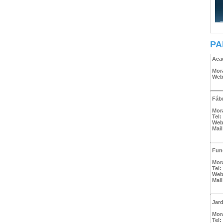
PA
Aca
Mor
We
Fábr
Mor
Tel:
We
Mai
Fun
Mor
Tel:
We
Mai
Jar
Mor
Tel: