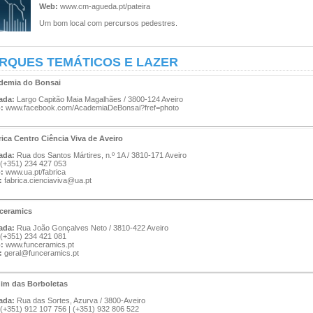
Web:
www.cm-agueda.pt/pateira
Um bom local com percursos pedestres.
RQUES TEMÁTICOS E LAZER
demia do Bonsai
ada:
Largo Capitão Maia Magalhães / 3800-124 Aveiro
b:
www.facebook.com/AcademiaDeBonsai?fref=photo
ica Centro Ciência Viva de Aveiro
ada:
Rua dos Santos Mártires, n.º 1A / 3810-171 Aveiro
(+351) 234 427 053
b:
www.ua.pt/fabrica
l:
fabrica.cienciaviva@ua.pt
ceramics
ada:
Rua João Gonçalves Neto / 3810-422 Aveiro
(+351) 234 421 081
b:
www.funceramics.pt
l:
geral@funceramics.pt
dim das Borboletas
ada:
Rua das Sortes, Azurva / 3800-Aveiro
(+351) 912 107 756 | (+351) 932 806 522