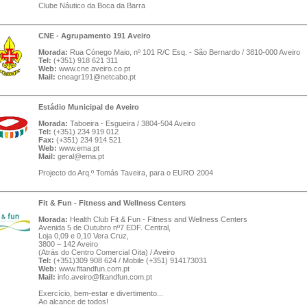
Clube Náutico da Boca da Barra
CNE - Agrupamento 191 Aveiro
Morada:
Rua Cónego Maio, nº 101 R/C Esq. - São Bernardo / 3810-000 Aveiro
Tel:
(+351) 918 621 311
Web:
www.cne.aveiro.co.pt
Mail:
cneagr191@netcabo.pt
Estádio Municipal de Aveiro
Morada:
Taboeira - Esgueira / 3804-504 Aveiro
Tel:
(+351) 234 919 012
Fax:
(+351) 234 914 521
Web:
www.ema.pt
Mail:
geral@ema.pt
Projecto do Arq.º Tomás Taveira, para o EURO 2004
Fit & Fun - Fitness and Wellness Centers
Morada:
Health Club Fit & Fun - Fitness and Wellness Centers
Avenida 5 de Outubro nº7 EDF. Central,
Loja 0,09 e 0,10 Vera Cruz,
3800 – 142 Aveiro
(Atrás do Centro Comercial Oita) / Aveiro
Tel:
(+351)309 908 624 / Mobile (+351) 914173031
Web:
www.fitandfun.com.pt
Mail:
info.aveiro@fitandfun.com.pt
Exercício, bem-estar e divertimento...
Ao alcance de todos!