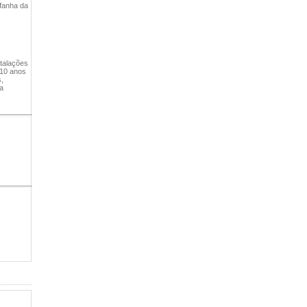
fanha da
stalações
 10 anos
,
a