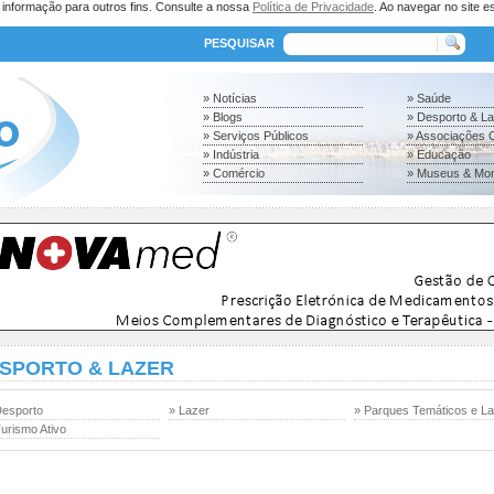
a informação para outros fins. Consulte a nossa
Política de Privacidade
. Ao navegar no site es
PESQUISAR
» Notícias
» Saúde
» Blogs
» Desporto & L
» Serviços Públicos
» Associações C
» Indústria
» Educação
» Comércio
» Museus & Mo
SPORTO & LAZER
Desporto
» Lazer
» Parques Temáticos e L
urismo Ativo