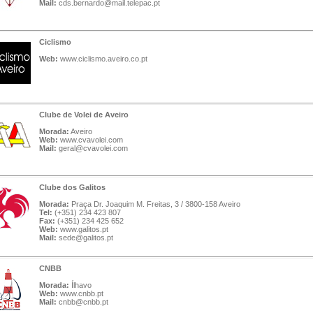
Mail:
cds.bernardo@mail.telepac.pt
Ciclismo
Web:
www.ciclismo.aveiro.co.pt
Clube de Volei de Aveiro
Morada:
Aveiro
Web:
www.cvavolei.com
Mail:
geral@cvavolei.com
Clube dos Galitos
Morada:
Praça Dr. Joaquim M. Freitas, 3 / 3800-158 Aveiro
Tel:
(+351) 234 423 807
Fax:
(+351) 234 425 652
Web:
www.galitos.pt
Mail:
sede@galitos.pt
CNBB
Morada:
Ílhavo
Web:
www.cnbb.pt
Mail:
cnbb@cnbb.pt