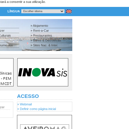
tará a consentir a sua utilização.
LÍNGUA
» Alojamento
azer
» Rent-a-Car
ulturais
» Restaurantes
» Bares & Discotecas
numentos
» Sites Nac. & Inter.
ACESSO
» Webmail
azer
» Definir como página inicial