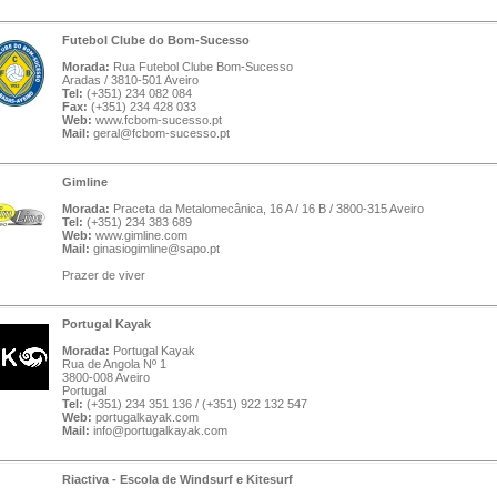
Futebol Clube do Bom-Sucesso
Morada:
Rua Futebol Clube Bom-Sucesso
Aradas / 3810-501 Aveiro
Tel:
(+351) 234 082 084
Fax:
(+351) 234 428 033
Web:
www.fcbom-sucesso.pt
Mail:
geral@fcbom-sucesso.pt
Gimline
Morada:
Praceta da Metalomecânica, 16 A / 16 B / 3800-315 Aveiro
Tel:
(+351) 234 383 689
Web:
www.gimline.com
Mail:
ginasiogimline@sapo.pt
Prazer de viver
Portugal Kayak
Morada:
Portugal Kayak
Rua de Angola Nº 1
3800-008 Aveiro
Portugal
Tel:
(+351) 234 351 136 / (+351) 922 132 547
Web:
portugalkayak.com
Mail:
info@portugalkayak.com
Riactiva - Escola de Windsurf e Kitesurf