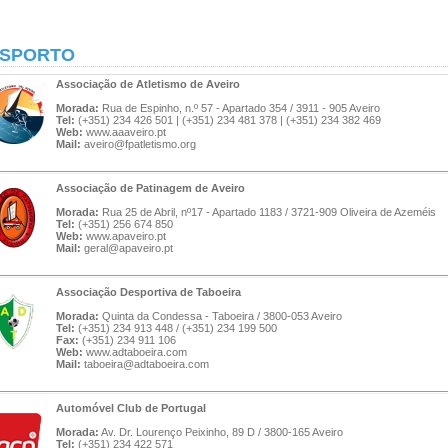
SPORTO
Associação de Atletismo de Aveiro
Morada:
Rua de Espinho, n.º 57 - Apartado 354 / 3911 - 905 Aveiro
Tel:
(+351) 234 426 501 | (+351) 234 481 378 | (+351) 234 382 469
Web:
www.aaaveiro.pt
Mail:
aveiro@fpatletismo.org
Associação de Patinagem de Aveiro
Morada:
Rua 25 de Abril, nº17 - Apartado 1183 / 3721-909 Oliveira de Azeméis
Tel:
(+351) 256 674 850
Web:
www.apaveiro.pt
Mail:
geral@apaveiro.pt
Associação Desportiva de Taboeira
Morada:
Quinta da Condessa - Taboeira / 3800-053 Aveiro
Tel:
(+351) 234 913 448 / (+351) 234 199 500
Fax:
(+351) 234 911 106
Web:
www.adtaboeira.com
Mail:
taboeira@adtaboeira.com
Automóvel Club de Portugal
Morada:
Av. Dr. Lourenço Peixinho, 89 D / 3800-165 Aveiro
Tel:
(+351) 234 422 571