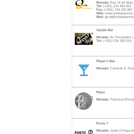
Morada:
Rua 16 de Maio, 
Tel:
(+351) 234 383 662
Fax:
(+351) 234 195 887
Web:
www.ondequiseres
Mail:
geral@ondequisere
Opção Bar
Morada:
Av. Fernandes La
Tel:
(+351) 234 360 519
Player's Bar
Morada:
Canal de S. Roqu
Plaza
Morada:
Travessa Rossio 
Posto 7
Morada:
Junto à Praça do