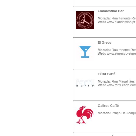
Clandestino Bar
Morada:
Rua Tenente Res
Web:
www.clandestino.pt.
El Greco
Morada:
Rua tenente Rese
Web:
www.elgrecco-elgr
Fértil Caffé
Morada:
Rua Magalhães Se
Web:
www.fertil-caffe.co
Galitos Caffé
Morada:
Praça Dr. Joaqui