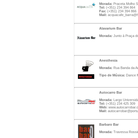
Morada:
Praceta Molho Su
Tel:
(+351) 234 394 864
Fax:
(+351) 234 394 866
Mail:
acquacafe_barra@h
Alavarium Bar
Morada:
Junto à Praça do
Anesthesia
Morada:
Rua Banda da Ami
Tipo de Música:
Dance M
Autocarro Bar
Morada:
Largo Universida
Tel:
(+351) 234 425 309
Web:
www.autocarrobar.
Mail:
autocarrobar@portug
Barbaro Bar
Morada:
Travessa Rossio 