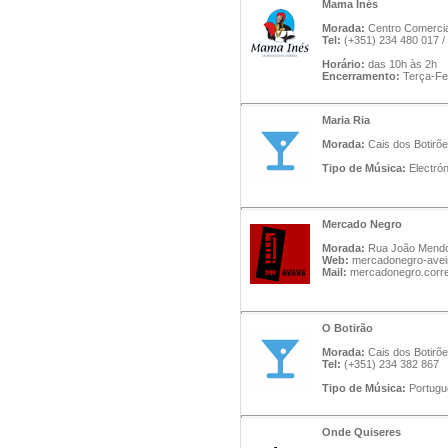
Mama Inés
Morada:
Centro Comercial 
Tel:
(+351) 234 480 017 /
Horário:
das 10h às 2h
Encerramento:
Terça-Fe
Maria Ria
Morada:
Cais dos Botirõe
Tipo de Música:
Electró
Mercado Negro
Morada:
Rua João Mendon
Web:
mercadonegro-avei
Mail:
mercadonegro.corr
O Botirão
Morada:
Cais dos Botirões
Tel:
(+351) 234 382 867
Tipo de Música:
Portugu
Onde Quiseres