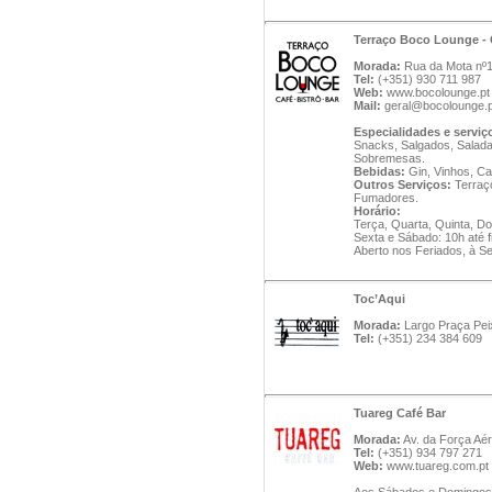
Terraço Boco Lounge - 
Morada:
Rua da Mota nº1
Tel:
(+351) 930 711 987
Web:
www.bocolounge.pt
Mail:
geral@bocolounge.p
Especialidades e serviç
Snacks, Salgados, Saladas
Sobremesas.
Bebidas:
Gin, Vinhos, Caf
Outros Serviços:
Terraço
Fumadores.
Horário:
Terça, Quarta, Quinta, Do
Sexta e Sábado: 10h até fi
Aberto nos Feriados, à 
Toc’Aqui
Morada:
Largo Praça Peix
Tel:
(+351) 234 384 609
Tuareg Café Bar
Morada:
Av. da Força Aér
Tel:
(+351) 934 797 271
Web:
www.tuareg.com.pt