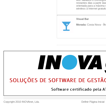
Aos Sábados e Domingos p
restantes dias a partir d
orientada para a máxima s
wireless à Internet gratuit
Visual Bar
Morada:
Costa Nova - Ílh
Copyright 2010
INOVAnet
, Lda.
Definir Página Inicial