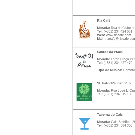
Ria Café
Morada:
Rua do Clube dos
Tel:
(+351) 234 424 061
Web:
www.riacafe.com
Mail:
riacafe@riacafe.co
Santos da Praça
Morada:
Largo Praça Peix
Tel:
(+351) 234 427 479
Tipo de Música:
Comerci
St. Patrick's Irish Pub
Morada:
Rua José L. Cast
Tel:
(+351) 234 315 108
Taberna do Cais
Morada:
Cais Botirões, 29
Tel:
(+351) 234 384 360