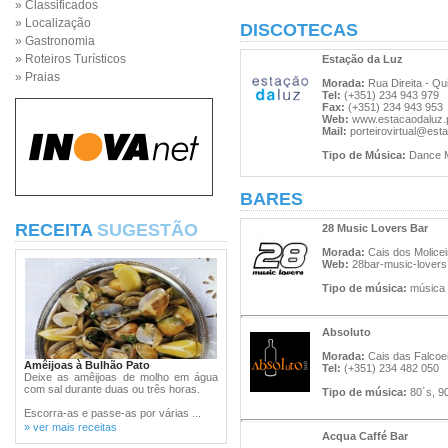
» Classificados
» Localização
DISCOTECAS
» Gastronomia
» Roteiros Turísticos
Estação da Luz
» Praias
Morada:
Rua Direita - Qui
Tel:
(+351) 234 943 979
Fax:
(+351) 234 943 953
Web:
www.estacaodaluz.
Mail:
porteirovirtual@est
Tipo de Música:
Dance M
BARES
RECEITA
SUGESTÃO
28 Music Lovers Bar
Morada:
Cais dos Molicei
Web:
28bar-music-lovers
Tipo de música:
música 
Absoluto
Morada:
Cais das Falcoei
Amêijoas à Bulhão Pato
Tel:
(+351) 234 482 050
Deixe as amêijoas de molho em água
com sal durante duas ou três horas.
Tipo de música:
80´s, 90
Escorra-as e passe-as por várias ...
» ver mais receitas
Acqua Caffé Bar