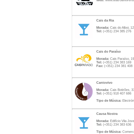
Web:
www.teatroaveirens
Cais da Ria
Morada:
Cais do Alboi, 1
Tel:
(+351) 234 385 276
Cais do Paraíso
Morada:
Cais Paraíso, 19
Tel:
(+351) 234 383 169
Fax:
(+351) 234 381 408
Cantovivo
Morada:
Cais Botirões, 3
Tel:
(+351) 918 407 686
Tipo de Música:
Electró
Causa Nostra
Morada:
Edifício Vila Jov
Tel:
(+351) 234 383 636
Tipo de Música:
Comerci