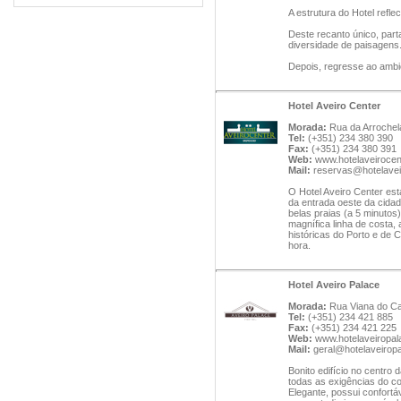
A estrutura do Hotel refl
Deste recanto único, part
diversidade de paisagens
Depois, regresse ao ambie
Hotel Aveiro Center
Morada:
Rua da Arrochela,
Tel:
(+351) 234 380 390
Fax:
(+351) 234 380 391
Web:
www.hotelaveirocen
Mail:
reservas@hotelavei
O Hotel Aveiro Center está
da entrada oeste da cidade
belas praias (a 5 minutos
magnífica linha de costa,
históricas do Porto e de
hora.
Hotel Aveiro Palace
Morada:
Rua Viana do Cas
Tel:
(+351) 234 421 885
Fax:
(+351) 234 421 225
Web:
www.hotelaveiropa
Mail:
geral@hotelaveirop
Bonito edifício no centro
todas as exigências do co
Elegante, possui confortá