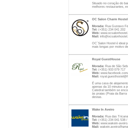
Situado no coração do bair
melhores restaurantes, e
OC Salon Charm Hostel
Morada:
Rua Gustavo Ferr
Tel:
(+351) 234 041 202
Web:
www.ocsalonhostel
Mail:
info@ocsalonhostel
OC´Salon Hostel é ideal 
mais longas por motivo de
Royal GuestHouse
Morada:
Rua de São Sebas
Tel:
(+351) 933 079 717
Web:
www.facebook.com
Mail:
royal.guesthostel@
É uma casa de alojamento 
apenas da 10 minutos a p
Catedral também se encon
às praias (Praia da Barr
destas.
Wake In Aveiro
Morada:
Rua das Tricanas
Tel:
(+351) 234 041 538 /
Web:
www.wakein-aveiro
Mail:
wakein.aveiro@gma