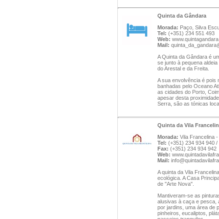
Quinta da Gândara
Morada:
Paço, Silva Esc
Tel:
(+351) 234 551 493
Web:
www.quintagandara.
Mail:
quinta_da_gandara
A Quinta da Gândara é um
se junto à pequena aldeia
do Arestal e da Freita.
A sua envolvência é pois 
banhadas pelo Oceano At
as cidades do Porto, Coi
apesar desta proximidade,
Serra, são as tónicas loca
Quinta da Vila Franceli
Morada:
Vila Francelina 
Tel:
(+351) 234 934 940 /
Fax:
(+351) 234 934 942
Web:
www.quintadavilafra
Mail:
info@quintadavilafra
A quinta da Vila Franceli
ecológica. A Casa Principa
de "Arte Nova".
Mantiveram-se as pinturas
alusivas à caça e pesca, 
por jardins, uma área de 
pinheiros, eucaliptos, pl