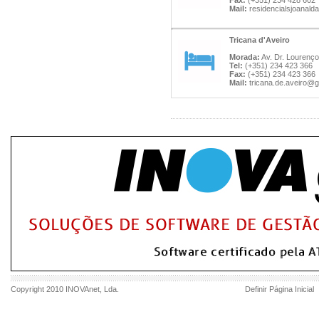
Fax:
(+351) 234 428 602
Mail:
residencialsjoanal
Tricana d'Aveiro
Morada:
Av. Dr. Lourenço
Tel:
(+351) 234 423 366
Fax:
(+351) 234 423 366
Mail:
tricana.de.aveiro@
Copyright 2010
INOVAnet
, Lda.
Definir Página Inicial