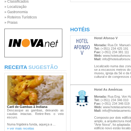
» Classificados
» Localização
» Gastronomia
» Roteiros Turísticos
» Praias
HOTÉIS
Hotel Afonso V
Morada:
Rua Dr. Manuel 
Tel:
(+351) 234 425 191
Fax:
(+351) 234 381 111
Web:
www.hoteisafonsov
Mail:
info@hoteisafonsov
RECEITA
SUGESTÃO
Localizado numa das zona
se a escassos metros do 
museu, igreja da Sé e da 
cultural e de congressos 
Hotel As Américas
Morada:
Rua Eng. Von Haf
Tel:
(+351) 234 346 010
Fax:
(+351) 234 346 019
Caril de Gambas à Indiana
Web:
www.hotelasameri
Descasque as gambas, deixando as
Mail:
info@hotelasameri
caudas intactas. Retire-lhes o veio
escuro.
Composto por dois edifíci
amplo, a arquitectura mode
Numa frigideira funda, aqueça a ...
"Arte Nova", foi adaptada
edifício novo estão locali
» ver mais receitas