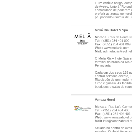
É um edifício antigo, co
de Aveiro, junto à "Rotu
comodidade de poderem de
preferir as zonas comerc
pé, podendo usufruir de u
Meliá Ria Hotel & Spa
Morada:
Cais da Fonte No
Tel:
(+351) 234 401 000
Fax:
(+351) 234 401 009
Web:
www.meliaria.com
Mail:
ad.melia.ria@solmel
O Meliá Ria – Hotel Spá e
terminal do braço da Ria 
Ferroviária.
Cada um dos seus 128 qu
central, telefone directo,
Ria dispõe de um moderno
turco e ginásio. As facilid
boutiques e salas de reu
Veneza Hotel
Morada:
Rua Luís Gomes 
Tel:
(+351) 234 404 400
Fax:
(+351) 234 404 401
Web:
www.venezahotel.p
Mail:
info@venezahotel.p
Situada no centro de Avei
estrelas. O Hotel Veneza