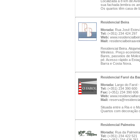
Localizada a 8 km de Aveir
sua fachada lembra os ant
Os quartos têm casa de ba
Residencial Beira
Morada:
Rua José Estevã
Tel:
(+351) 234 424 297
Web:
www.residencialbeir
Mail:
residencialbeiraav
Residencial Beira. Alojam
Wireless. Preço económico
Bares, passeios de Molice
pé. Acesso rápido a Estaç
Barra e Costa Nova.
Residencial Farol da Ba
Morada:
Largo do Farol -
Tel:
(+351) 234 390 600
Fax:
(+351) 234 390 606
Web:
www.residencialfar
Mail:
reserva@residencia
Situada entre a Ria e o Ma
Quartos com decoração q
Residencial Palmeira
Morada:
Rua da Palmeira,
Tel:
(+351) 234 422 521
Fax:
(+351) 234 426 761