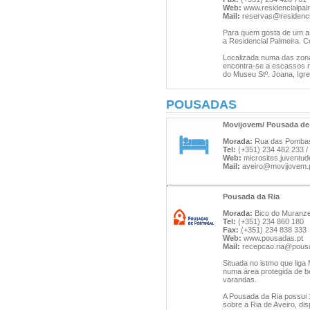
Web:
www.residencialpal
Mail:
reservas@residenci
Para quem gosta de um a
a Residencial Palmeira. 
Localizada numa das zona
encontra-se a escassos m
do Museu Stº. Joana, Igre
POUSADAS
Movijovem/ Pousada de
Morada:
Rua das Pombas, 
Tel:
(+351) 234 482 233 /
Web:
microsites.juventud
Mail:
aveiro@movijovem.
Pousada da Ria
Morada:
Bico do Muranzel
Tel:
(+351) 234 860 180
Fax:
(+351) 234 838 333
Web:
www.pousadas.pt
Mail:
recepcao.ria@pous
Situada no istmo que liga
numa área protegida de be
varandas.
A Pousada da Ria possui 1
sobre a Ria de Aveiro, di