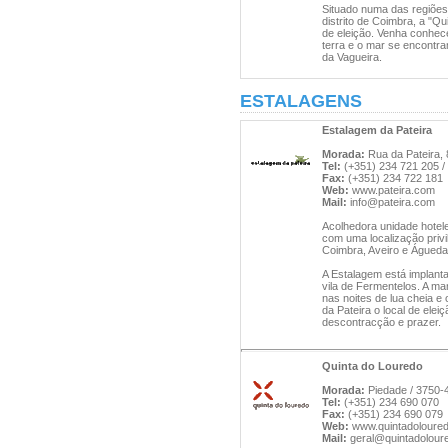
Situado numa das regiões
distrito de Coimbra, a "Q
de eleição. Venha conhec
terra e o mar se encontra
da Vagueira.
ESTALAGENS
Estalagem da Pateira
Morada:
Rua da Pateira, 
Tel:
(+351) 234 721 205 /
Fax:
(+351) 234 722 181
Web:
www.pateira.com
Mail:
info@pateira.com
Acolhedora unidade hotele
com uma localização privi
Coimbra, Aveiro e Águeda
A Estalagem está implant
vila de Fermentelos. A ma
nas noites de lua cheia e
da Pateira o local de ele
descontracção e prazer.
Quinta do Louredo
Morada:
Piedade / 3750-
Tel:
(+351) 234 690 070
Fax:
(+351) 234 690 079
Web:
www.quintadoloure
Mail:
geral@quintadolour