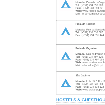
Morada:
Estrada da Vague
Tel:
(+351) 234 393 220 /
Fax:
(+351) 234 394 721
Web:
www.roteiro-campis
Mail:
info@campingcosta
Praia da Torreira
Morada:
Rua da Saudade 
Tel:
(+351) 234 838 397
Fax:
(+351) 234 831 444
Praia da Vagueira
Morada:
Rua do Parque 
Tel:
(+351) 234 797 526 /
Fax:
(+351) 234 797 093
Web:
www.roteiro-campis
Mail:
arlindo.lda@clix.pt
São Jacinto
Morada:
E. N. 327, Km 20
Tel:
(+351) 234 838 284
Fax:
(+351) 234 838 122
Web:
www.orbitur.pt/port/
HOSTELS & GUESTHO