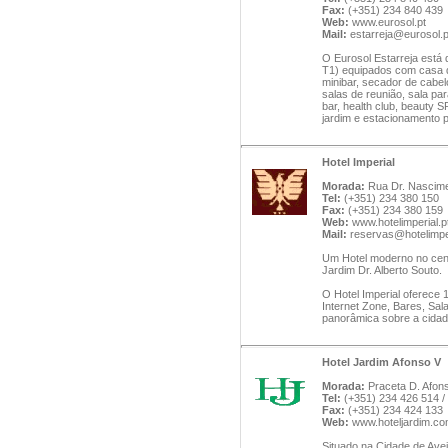
Fax:
(+351) 234 840 439
Web:
www.eurosol.pt
Mail:
estarreja@eurosol.p
O Eurosol Estarreja está 
T1) equipados com casa de
minibar, secador de cabe
salas de reunião, sala pa
bar, health club, beauty SP
jardim e estacionamento p
Hotel Imperial
Morada:
Rua Dr. Nascimen
Tel:
(+351) 234 380 150
Fax:
(+351) 234 380 159
Web:
www.hotelimperial.p
Mail:
reservas@hotelimper
Um Hotel moderno no cent
Jardim Dr. Alberto Souto.
O Hotel Imperial oferece 
Internet Zone, Bares, Sal
panorâmica sobre a cidade
Hotel Jardim Afonso V
Morada:
Praceta D. Afons
Tel:
(+351) 234 426 514 /
Fax:
(+351) 234 424 133
Web:
www.hoteljardim.co
Situado na Cidade de Ave