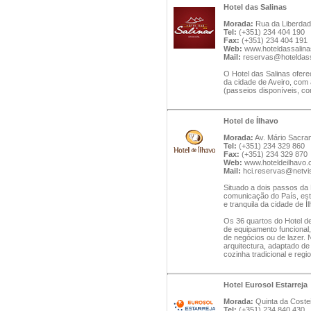
Hotel das Salinas
Morada:
Rua da Liberdade
Tel:
(+351) 234 404 190
Fax:
(+351) 234 404 191
Web:
www.hoteldassalin
Mail:
reservas@hoteldas
O Hotel das Salinas ofere
da cidade de Aveiro, com 
(passeios disponíveis, c
Hotel de Ílhavo
Morada:
Av. Mário Sacram
Tel:
(+351) 234 329 860
Fax:
(+351) 234 329 870
Web:
www.hoteldeilhavo
Mail:
hci.reservas@netvi
Situado a dois passos da 
comunicação do País, est
e tranquila da cidade de Í
Os 36 quartos do Hotel d
de equipamento funcional,
de negócios ou de lazer. 
arquitectura, adaptado de
cozinha tradicional e regio
Hotel Eurosol Estarreja
Morada:
Quinta da Costei
Tel:
(+351) 234 840 430