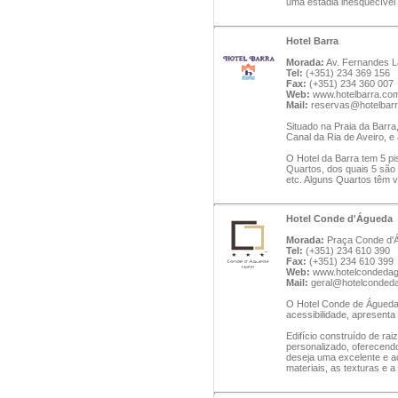
uma estadia inesquecível 
Hotel Barra
Morada:
Av. Fernandes La
Tel:
(+351) 234 369 156
Fax:
(+351) 234 360 007
Web:
www.hotelbarra.co
Mail:
reservas@hotelbar
Situado na Praia da Barra,
Canal da Ria de Aveiro, e
O Hotel da Barra tem 5 pi
Quartos, dos quais 5 são 
etc. Alguns Quartos têm va
Hotel Conde d'Águeda
Morada:
Praça Conde d'Á
Tel:
(+351) 234 610 390
Fax:
(+351) 234 610 399
Web:
www.hotelcondeda
Mail:
geral@hotelconded
O Hotel Conde de Águeda,
acessibilidade, apresent
Edifício construído de r
personalizado, oferecend
deseja uma excelente e ac
materiais, as texturas e a