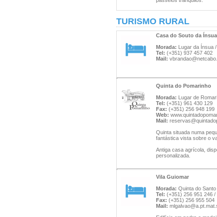
passeios tranquilos.
TURISMO RURAL
Casa do Souto da Ínsua
Morada:
Lugar da Ínsua 
Tel:
(+351) 937 457 402
Mail:
vbrandao@netcabo.
Quinta do Pomarinho
Morada:
Lugar de Romari
Tel:
(+351) 961 430 129
Fax:
(+351) 256 948 199
Web:
www.quintadopoma
Mail:
reservas@quintado
Quinta situada numa peque
fantástica vista sobre o v
Antiga casa agrícola, di
personalizada.
Vila Guiomar
Morada:
Quinta do Santo 
Tel:
(+351) 256 951 246 /
Fax:
(+351) 256 955 504
Mail:
mlgalvao@a.pt.mat.s