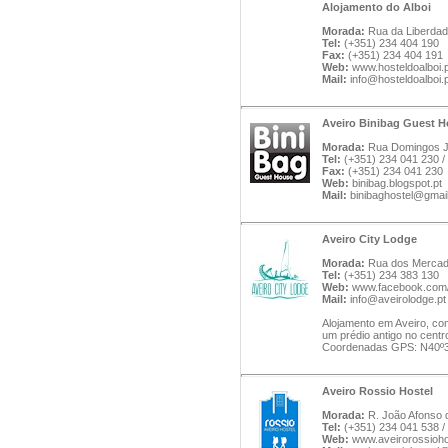
Alojamento do Alboi
Morada:
Rua da Liberdade
Tel:
(+351) 234 404 190
Fax:
(+351) 234 404 191
Web:
www.hosteldoalboi.p
Mail:
info@hosteldoalboi.
Aveiro Binibag Guest 
Morada:
Rua Domingos Jo
Tel:
(+351) 234 041 230 
Fax:
(+351) 234 041 230
Web:
binibag.blogspot.pt
Mail:
binibaghostel@gmai
Aveiro City Lodge
Morada:
Rua dos Mercado
Tel:
(+351) 234 383 130
Web:
www.facebook.com/
Mail:
info@aveirolodge.pt
Alojamento em Aveiro, com
um prédio antigo no centr
Coordenadas GPS: N40º38
Aveiro Rossio Hostel
Morada:
R. João Afonso d
Tel:
(+351) 234 041 538 /
Web:
www.aveirorossioh