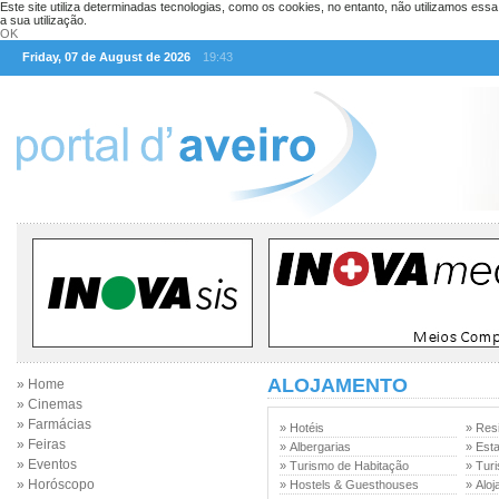
Este site utiliza determinadas tecnologias, como os cookies, no entanto, não utilizamos ess
a sua utilização.
OK
Friday, 07 de August de 2026
19:43
ALOJAMENTO
» Home
» Cinemas
» Farmácias
» Hotéis
» Res
» Feiras
» Albergarias
» Est
» Eventos
» Turismo de Habitação
» Tur
» Horóscopo
» Hostels & Guesthouses
» Alo