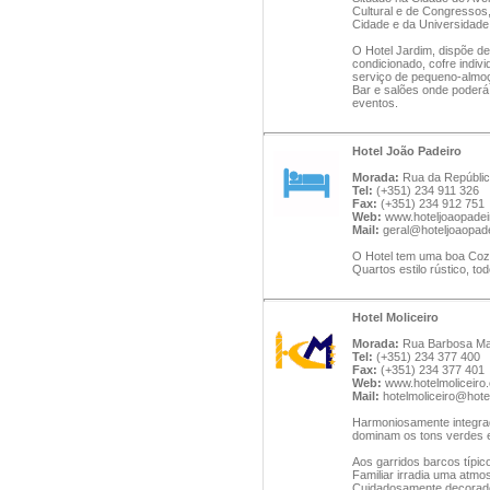
Cultural e de Congressos
Cidade e da Universidade
O Hotel Jardim, dispõe d
condicionado, cofre individ
serviço de pequeno-almo
Bar e salões onde poderá
eventos.
Hotel João Padeiro
Morada:
Rua da República
Tel:
(+351) 234 911 326
Fax:
(+351) 234 912 751
Web:
www.hoteljoaopade
Mail:
geral@hoteljoaopad
O Hotel tem uma boa Cozi
Quartos estilo rústico, t
Hotel Moliceiro
Morada:
Rua Barbosa Mag
Tel:
(+351) 234 377 400
Fax:
(+351) 234 377 401
Web:
www.hotelmoliceiro
Mail:
hotelmoliceiro@hote
Harmoniosamente integrad
dominam os tons verdes e 
Aos garridos barcos típic
Familiar irradia uma atmo
Cuidadosamente decorados,