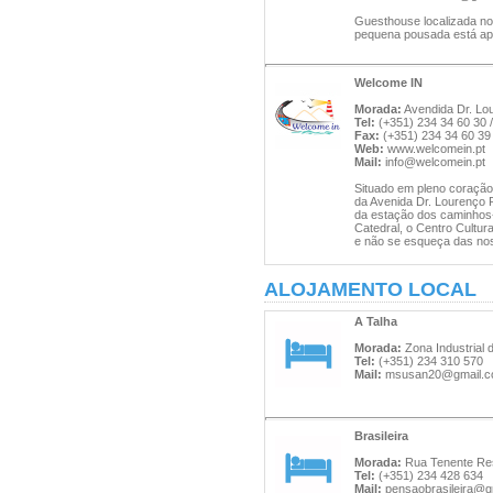
Guesthouse localizada no 
pequena pousada está ape
Welcome IN
Morada:
Avendida Dr. Lou
Tel:
(+351) 234 34 60 30 / 
Fax:
(+351) 234 34 60 39
Web:
www.welcomein.pt
Mail:
info@welcomein.pt
Situado em pleno coração 
da Avenida Dr. Lourenço P
da estação dos caminhos-
Catedral, o Centro Cultu
e não se esqueça das nos
ALOJAMENTO LOCAL
A Talha
Morada:
Zona Industrial 
Tel:
(+351) 234 310 570
Mail:
msusan20@gmail.
Brasileira
Morada:
Rua Tenente Res
Tel:
(+351) 234 428 634
Mail:
pensaobrasileira@g