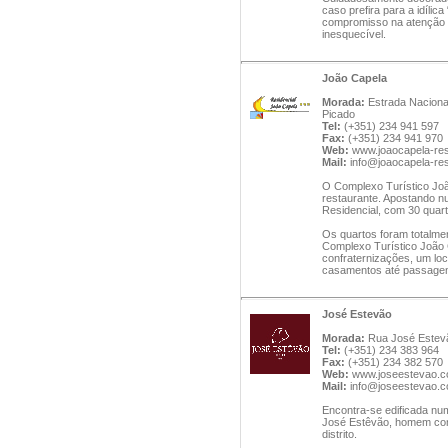
caso prefira para a idíli
compromisso na atenção a
inesquecível.
João Capela
Morada:
Estrada Nacional
Picado
Tel:
(+351) 234 941 597
Fax:
(+351) 234 941 970
Web:
www.joaocapela-res
Mail:
info@joaocapela-re
O Complexo Turístico Joã
restaurante. Apostando n
Residencial, com 30 quart
Os quartos foram totalme
Complexo Turístico João C
confraternizações, um loc
casamentos até passagen
José Estevão
Morada:
Rua José Estevã
Tel:
(+351) 234 383 964
Fax:
(+351) 234 382 570
Web:
www.joseestevao.
Mail:
info@joseestevao.
Encontra-se edificada nu
José Estêvão, homem con
distrito.