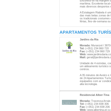
Encontra-se na margem oe
marítima. Excelente local
mais diversos desportos 
A Estalagem Riabela é um
das mais belas zonas de P
os tradicionais costumes
férias, fins-de-semana o
APARTAMENTOS TURÍS
Jardins da Ria
Morada:
Muranzel / 3870-
Tel:
(+351) 234 860 720
Fax:
(+351) 234 860 729
Web:
www.jardinsdaria.c
Mail:
geral@jardinsdaria
Unidade de 4 estrelas, co
um aldeamento turístico s
centros.
A 35 minutos de Aveiro e 
de 24 Apartamentos Turís
equipados com ar condicion
alta tecnologia.
Residencial Alber-Tina
Morada:
Travessa Arrais 
Tel:
(+351) 234 838 306
Fax:
(+351) 234 838 206
Web:
www.albertina.pt.vu