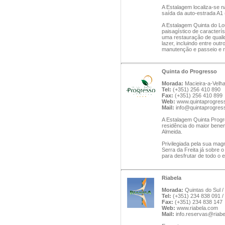
A Estalagem localiza-se 
saída da auto-estrada A1 
A Estalagem Quinta do L
paisagístico de caracterí
uma restauração de quali
lazer, incluindo entre out
manutenção e passeio e r
Quinta do Progresso
Morada:
Macieira-a-Velha
Tel:
(+351) 256 410 890
Fax:
(+351) 256 410 899
Web:
www.quintaprogres
Mail:
info@quintaprogre
A Estalagem Quinta Progr
residência do maior bene
Almeida.
Privilegiada pela sua mag
Serra da Freita já sobre 
para desfrutar de todo o 
Riabela
Morada:
Quintas do Sul /
Tel:
(+351) 234 838 091 /
Fax:
(+351) 234 838 147
Web:
www.riabela.com
Mail:
info.reservas@riab