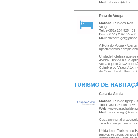
Mail:
albertina@iol.pt
Rota do Vouga
Morada:
Rua dos Reis- Ed
Vouga
Tel:
(+351) 234 525 489
Fax:
(+351) 234 525 496
Mail:
rdvportugal@yahoo
A Rota do Vouga - Aparta
apartamentos completame
Unidade hoteleira que se 
Aveiro. Devido à sua ópti
Velha e junto à IC2 poder
Coimbra ou Viseu. A 1km e
do Concelho de Ílhavo (B
TURISMO DE HABITAÇ
Casa da Aldeia
Morada:
Rua da Igreja /
Tel:
(+351) 234 551 166
Web:
www.casadaaldeia
Mail:
aldeiavouga@casad
Casa senhorial brasonada,
Terá tido origem num most
Unidade de Turismo de Hab
amplos espaços para os hó