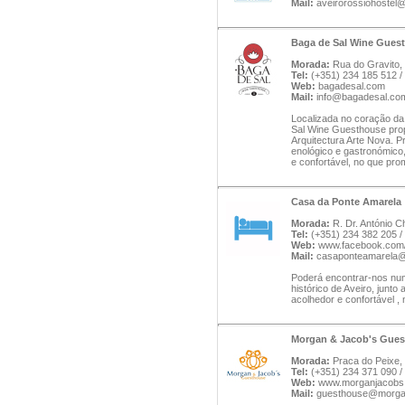
Mail:
aveirorossiohostel
Baga de Sal Wine Gues
Morada:
Rua do Gravito, 
Tel:
(+351) 234 185 512 /
Web:
bagadesal.com
Mail:
info@bagadesal.co
Localizada no coração da 
Sal Wine Guesthouse propo
Arquitectura Arte Nova. P
enológico e gastronómic
e confortável, no que pro
Casa da Ponte Amarela
Morada:
R. Dr. António Ch
Tel:
(+351) 234 382 205 /
Web:
www.facebook.com
Mail:
casaponteamarela
Poderá encontrar-nos numa
histórico de Aveiro, junt
acolhedor e confortável ,
Morgan & Jacob's Gue
Morada:
Praca do Peixe, 
Tel:
(+351) 234 371 090 /
Web:
www.morganjacobs
Mail:
guesthouse@morga