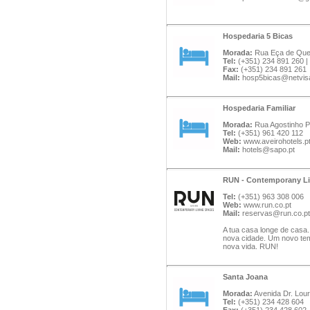
Hospedaria 5 Bicas
Morada:
Rua Eça de Quei
Tel:
(+351) 234 891 260 |
Fax:
(+351) 234 891 261
Mail:
hosp5bicas@netvis
Hospedaria Familiar
Morada:
Rua Agostinho Pi
Tel:
(+351) 961 420 112
Web:
www.aveirohotels.p
Mail:
hotels@sapo.pt
RUN - Contemporany Li
Tel:
(+351) 963 308 006
Web:
www.run.co.pt
Mail:
reservas@run.co.pt
A tua casa longe de casa
nova cidade. Um novo tem
nova vida. RUN!
Santa Joana
Morada:
Avenida Dr. Lour
Tel:
(+351) 234 428 604