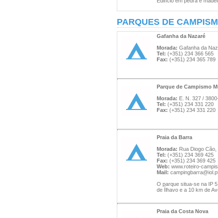
Edifício em pedra e madei
PARQUES DE CAMPIS
Gafanha da Nazaré
Morada:
Gafanha da Naza
Tel:
(+351) 234 366 565
Fax:
(+351) 234 365 789
Parque de Campismo Mu
Morada:
E. N. 327 / 3800
Tel:
(+351) 234 331 220
Fax:
(+351) 234 331 220
Praia da Barra
Morada:
Rua Diogo Cão, 
Tel:
(+351) 234 369 425
Fax:
(+351) 234 369 425
Web:
www.roteiro-campist
Mail:
campingbarra@iol.p
O parque situa-se na IP 
de Ílhavo e a 10 km de Av
Praia da Costa Nova