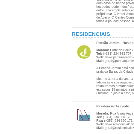
com casa de banho privada
hóspedes podem desfruta
entre uma ampla selecçã
próprio bar. O Hotel Vene
de Aveiro. O Centro Come
todos a poucos passos. A
RESIDENCIAIS
Pensão Jardim - Reside
Morada:
Forte da Barra 
Tel:
(+351) 234 363 707
Web:
www.pensaojardim
Mail:
geral@pensaojardi
A Pensão Jardim está situ
praia da Barra, da Cidad
Mesmo à porta da lancha 
fabulosas e sossegadas. A
restaurantes e marisqueir
escassos 15 minutos a pé
Oudinot - e junto a este,
Residencial Azevedo
Morada:
Rua Arrais Ançã
Tel:
(+351) 234 390 170
Fax:
(+351) 234 390 171
Web:
www.residencialaz
Mail:
geral@residencial