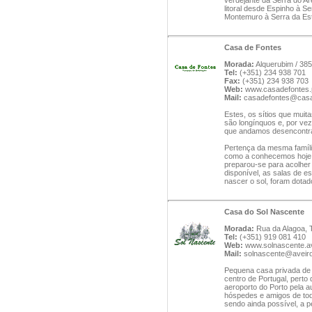
verdejante da Serra do Ar
litoral desde Espinho à S
Montemuro à Serra da Est
Casa de Fontes
Morada:
Alquerubim / 38
Tel:
(+351) 234 938 701
Fax:
(+351) 234 938 703
Web:
www.casadefontes.
Mail:
casadefontes@casa
Estes, os sítios que mui
são longínquos e, por ve
que andamos desencontr
Pertença da mesma família
como a conhecemos hoje, 
preparou-se para acolher t
disponível, as salas de e
nascer o sol, foram dotad
Casa do Sol Nascente
Morada:
Rua da Alagoa, T
Tel:
(+351) 919 081 410
Web:
www.solnascente.av
Mail:
solnascente@aveiro
Pequena casa privada de 
centro de Portugal, perto 
aeroporto do Porto pela a
hóspedes e amigos de tod
sendo ainda possível, a pe